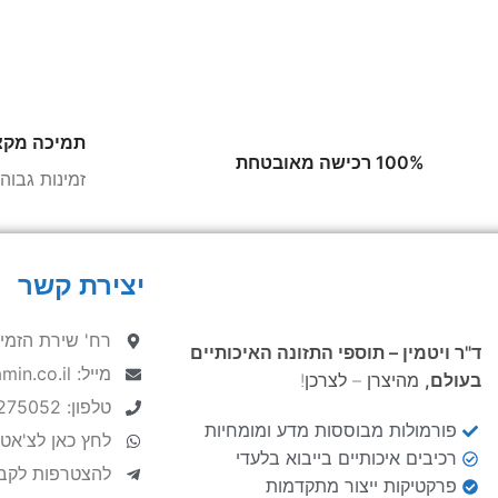
תמיכה מקצ
100% רכישה מאובטחת
זמינות גבו
יצירת קשר
רח' שירת הזמיר 9, הרצ
ד"ר ויטמין – תוספי התזונה האיכותיים
מייל: hello@DrVitamin.co.il
בעולם,
מהיצרן – לצרכן!
טלפון: 052-8275052
פורמולות מבוססות מדע ומומחיות
לחץ כאן לצ'אט
רכיבים איכותיים בייבוא בלעדי
להצטרפות לקבו
פרקטיקות ייצור מתקדמות