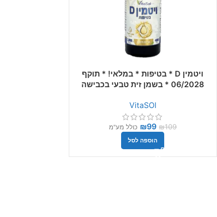
ויטמין D * בטיפות * במלאי! * תוקף
06/2028 * בשמן זית טבעי בכבישה
קרה * 1,000 יחב"ל לטיפה * אריזת
VitaSOl
ענק!
₪
99
₪
109
כולל מע"מ
הוספה לסל