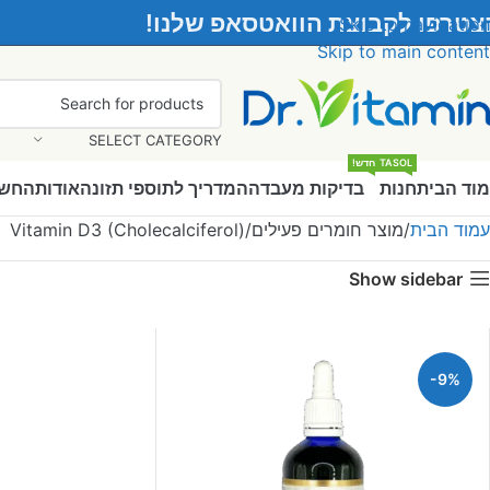
צטרפו לקבוצת הוואטסאפ שלנו!
Skip to navigation
Skip to main content
SELECT CATEGORY
VITASOL
חדש!
וד הבית
חנות
בדיקות מעבדה
המדריך לתוספי תזונה
אודות
החשב
עמוד הבית
מוצר חומרים פעילים
Vitamin D3 (Cholecalciferol)
Show sidebar
-9%