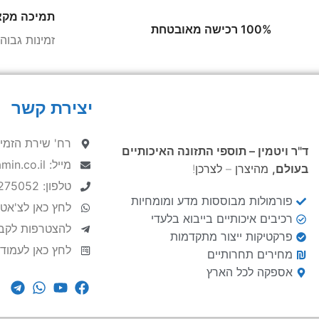
תמיכה מקצ
100% רכישה מאובטחת
זמינות גבו
יצירת קשר
רח' שירת הזמיר 9, הרצ
ד"ר ויטמין – תוספי התזונה האיכותיים
מייל: hello@DrVitamin.co.il
בעולם,
מהיצרן – לצרכן!
טלפון: 052-8275052
פורמולות מבוססות מדע ומומחיות
לחץ כאן לצ'אט
רכיבים איכותיים בייבוא בלעדי
להצטרפות לקבו
פרקטיקות ייצור מתקדמות
לחץ כאן לעמוד
מחירים תחרותיים
אספקה לכל הארץ