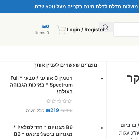
משלוח מדלת לדלת חינם בקנייה מעל 500 ש"ח
₪
0
Login / Register
items
0
מוצרים שעשויים לעניין אותך
קר
ויטמין C אורגני / טבעי * Full
Spectrum * באיכות הגבוהה
בעולם!
₪
219
₪
299
כולל מע"מ
 בו ביום
B6 מגנזיום * חזר למלאי! *
ה"כ עלות
מגנזיום ביסגליצינאט * B6