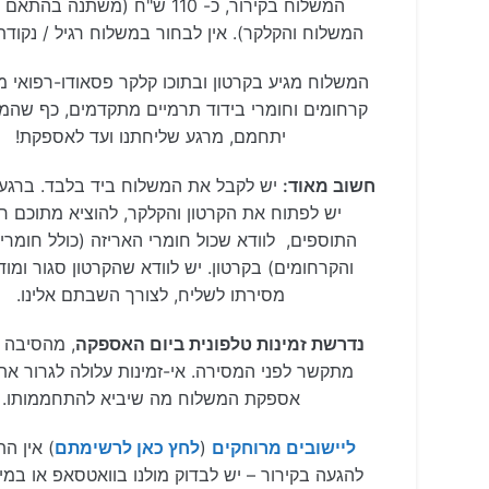
המשלוח בקירור, כ- 110 ש"ח (משתנה בהת
המשלוח והקלקר). אין לבחור במשלוח רגיל / נקודת
המשלוח מגיע בקרטון ובתוכו קלקר פסאודו-רפואי מ
קרחומים וחומרי בידוד תרמיים מתקדמים, כף שהמ
יתחמם, מרגע שליחתנו ועד לאספקת!
חשוב מאוד:
יש לקבל את המשלוח ביד בלבד. ברג
יש לפתוח את הקרטון והקלקר, להוציא מתוכם ר
התוספים, לוודא שכול חומרי האריזה (כולל חומרי 
והקרחומים) בקרטון. יש לוודא שהקרטון סגור ומו
מסירתו לשליח, לצורך השבתם אלינו.
נדרשת זמינות טלפונית ביום האספקה
, מהסיבה 
מתקשר לפני המסירה. אי-זמינות עלולה לגרור את
אספקת המשלוח מה שיביא להתחממותו.
ליישובים מרוחקים
(
לחץ כאן לרשימתם
) אין הת
להגעה בקירור – יש לבדוק מולנו בוואטסאפ או במיי