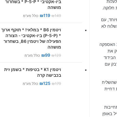
אם לעלות
ביו-אקטיבי * P-5-P * בשחרור
מושהה
 חלוקה.
₪
119
₪
149
כולל מע"מ
יוחד, עם
שלוח לא
ויטמין B6 * במלאי! * תוקף ארוך
* (P-5-P) ביו-אקטיבי - הצורה
הפעילה של ויטמין B6, בשחרור
ע האספקה
מושהה
ק את
₪
99
₪
129
כולל מע"מ
הבידוד
דבק עם
ויטמין K1 * בטיפות * בשמן זית
בכבישה קרה
שהשליח
₪
125
₪
179
כולל מע"מ
 דחיית
חייבות
ל באופן