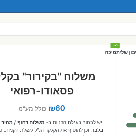
צ'אט!
ון שלי
תמיכה
משלוח "בקירור" בקל
פסאודו-רפואי
₪
60
כולל מע"מ
יש לבחור בעגלת הקניות ב-
משלוח דחוף
/ מהיר /
בלבד
, וכן להוסיף את הקלקר הנ"ל לעגלת הקניות. ס