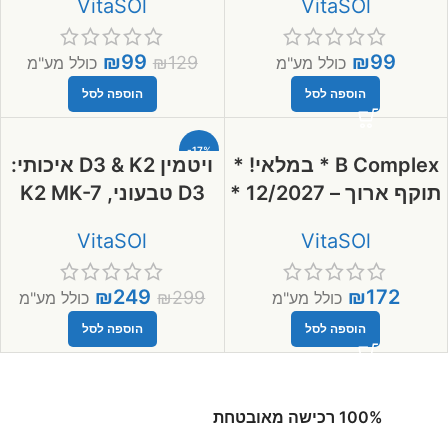
VitaSOl
VitaSOl
בשחרור מושהה * קל
ביסגליצינאט, מכרייה,
לעיכול *
ובשחרור מושהה!
₪
99
₪
99
₪
129
כולל מע"מ
כולל מע"מ
הוספה לסל
הוספה לסל
-17%
B Complex * במלאי! *
ויטמין D3 & K2 איכותי:
תוקף ארוך – 12/2027 *
D3 טבעוני, K2 MK-7
ביו-אקטיבי * B6 P-5-P
מתסיסה * בטיפות
VitaSOl
VitaSOl
* B2 R-5-P * עם 4
בשמן זית
צמחים ופטריית ריישי
₪
249
₪
172
₪
299
כולל מע"מ
כולל מע"מ
הוספה לסל
הוספה לסל
100% רכישה מאובטחת